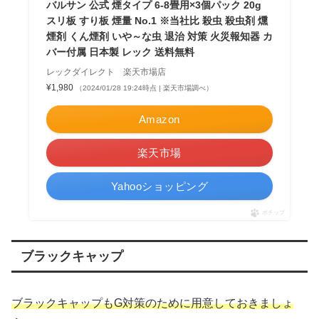
バルサン 公式 煙タイプ 6-8畳用×3個パック 20g
スリ板 すり板 煙量 No.1 ※当社比 殺虫 殺虫剤 燻
煙剤 くん煙剤 いや～な虫 退治 対策 火災報知器 カ
バー付属 日本製 レック 送料無料
レックダイレクト 楽天市場店
¥1,980
（2024/01/28 19:24時点 | 楽天市場調べ）
Amazon
楽天市場
Yahooショッピング
ポチップ
ブラックキャップ
ブラックキャップもG対策のために用意しておきましょ