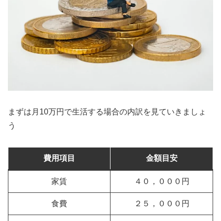
まずは月10万円で生活する場合の内訳を見ていきましょ
う
費用項目
金額目安
家賃
４０，０００円
食費
２５，０００円