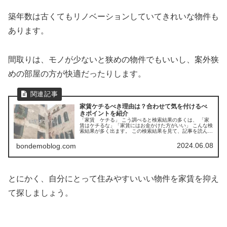
築年数は古くてもリノベーションしていてきれいな物件も
あります。
間取りは、モノが少ないと狭めの物件でもいいし、案外狭
めの部屋の方が快適だったりします。
家賃ケチるべき理由は？合わせて気を付けるべ
きポイントを紹介
「家賃 ケチる」 こう調べると検索結果の多くは、 「家
賃はケチるな」「家賃にはお金かけた方がいい」 こんな検
索結果が多く出ます。 この検索結果を見て、記事を読んで
いくと、 「やっぱり家賃はケチらず、お金をかけるべきな
んだ」 こう思う人は多いはずです。 ただ、ちょっとだけ
2024.06.08
bondemoblog.com
待ってください。 家賃は毎月固定で発生する費用になる
し、検索結果をちょっと見て判断していいんでしょうか？
あなたが毎日頑張って稼いだお金で、その家賃を支払うこ
とになりますが、そんな簡単にお金を払うことを決めてい
いんでしょうか？ 家賃は毎月かかってくる固定費で、生活
費にも大きな割合を占めます。 今回は家賃をケチるべきな
とにかく、自分にとって住みやすいいい物件を家賃を抑え
のか、気を付ける点はあるのかについて解説してきます。
て探しましょう。