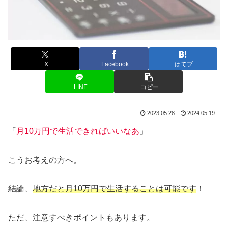
X
Facebook
はてブ
LINE
コピー
2023.05.28
2024.05.19
「
月10万円で生活できれば
いい
なあ
」
こうお考えの方へ。
結論、
地方だと
月10万円で生活することは可能です
！
ただ、注意すべきポイントもあります。