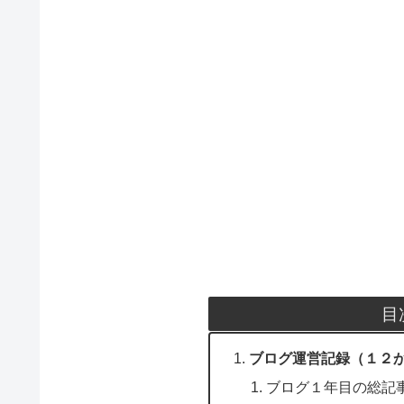
目
ブログ運営記録（１２
ブログ１年目の総記