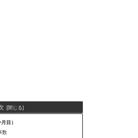
次
か月目）
事数