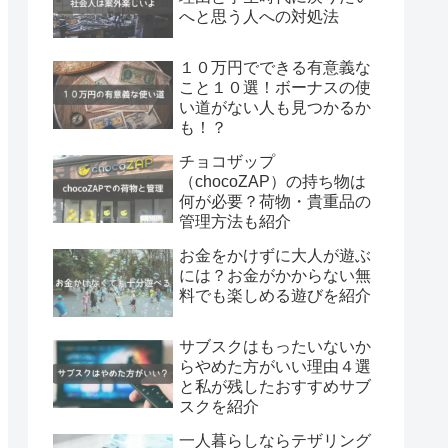
へと思う人への対処法
１０万円でできる有意義な
こと１０選！ボーナスの使
い道がない人も見つかるか
も！？
チョコザップ
（chocoZAP）の持ち物は
何が必要？荷物・貴重品の
管理方法も紹介
お金をかけずに大人が遊ぶ
には？お金がかからない無
料でも楽しめる遊びを紹介
サブスクはもったいないか
らやめた方がいい理由４選
と私が残したおすすめサブ
スクを紹介
一人暮らしならテザリング