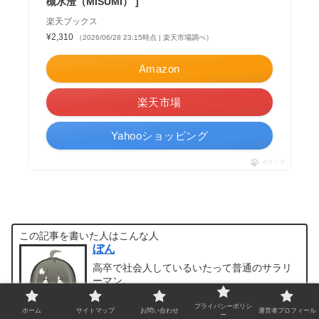
槻水澄（MISUMI） ]
楽天ブックス
¥2,310
（2026/06/28 23:15時点 | 楽天市場調べ）
Amazon
楽天市場
Yahooショッピング
ポチップ
この記事を書いた人はこんな人
ぼん
高卒で社会人しているいたって普通のサラリ
ーマン。
保有資格：応用情報技術者、基本情報技術
者、簿記２級・３級
プライバシーポリシ
ホーム
サイトマップ
お問い合わせ
運営者プロフィール
ー
このブログでは凡人会社員で内向的な性格な