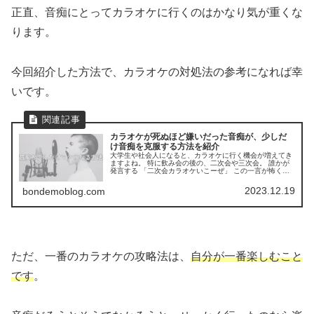
正直、音痴にとってカラオケに行くのはかなり気が重くな
ります。
今回紹介した方法で、カラオケの対処法の参考になれば幸
いです。
カラオケが死ぬほど嫌いだった音痴が、少しだ
け音痴を克服する方法を紹介
大学生や社会人になると、カラオケに行く機会が増えてき
ますよね。 特に飲み会の後の、二次会や三次会。 誰かが
発言する 「二次会カラオケいこーぜ」 この一言が怖くて
たまらないと感じている人もいると思います。 私も昔はカ
ラオケが死ぬほど嫌いでした。 始めてカラオケに行ったの
2023.12.19
bondemoblog.com
は高校生？の頃だったと思います。 友人約１０人くらいだ
ったかと思います そのころから音痴を自覚していた私は、
人前で歌うのが苦痛でたまりませんでした。 しかし、カラ
オケについて行ったら最後、絶対に何かを歌わないといけ
ない雰囲気になってしまいます。 満を持して歌いました
が、点数も６０点台で、周りもしらけてしまっている状態
でした。 こんな経験をしてから、カラオケは死ぬほど嫌い
でしたが、やはり社会人になってもカラオケに行く機会は
ただ、一番のカラオケの攻略法は、
自分が一番楽しむこと
少なからず訪れてきます。 そこから少しずつカラオケの経
験をして、死ぬほど嫌いだったカラオケが、今は 「少しの
時間なら、誘われたら行けなくもない（気はちょっと重い
です
。
けど）」 くらいにはなりました。 そこで今回は、カラオ
ケが死ぬほど嫌いだった私が、少しだけ音痴がマシになる
方法をお伝えします。